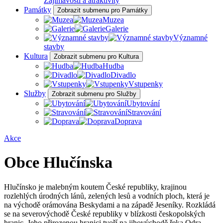
Zajímavosti a atraktivity
Památky
Zobrazit submenu pro Památky
Muzea
Galerie
Významné
stavby
Kultura
Zobrazit submenu pro Kultura
Hudba
Divadlo
Vstupenky
Služby
Zobrazit submenu pro Služby
Ubytování
Stravování
Doprava
Akce
Obce Hlučínska
Hlučínsko je malebným koutem České republiky, krajinou
rozlehlých úrodných lánů, zelených lesů a vodních ploch, která je
na východě orámována Beskydami a na západě Jeseníky. Rozkládá
se na severovýchodě České republiky v blízkosti českopolských
hranic. Jeho přirozenou hranici tvoří na jihovýchodě řeka Odra,