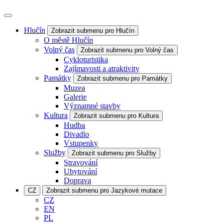
Hlučín
Zobrazit submenu pro Hlučín
O městě Hlučín
Volný čas
Zobrazit submenu pro Volný čas
Cykloturistika
Zajímavosti a atraktivity
Památky
Zobrazit submenu pro Památky
Muzea
Galerie
Významné stavby
Kultura
Zobrazit submenu pro Kultura
Hudba
Divadlo
Vstupenky
Služby
Zobrazit submenu pro Služby
Stravování
Ubytování
Doprava
CZ
Zobrazit submenu pro Jazykové mutace
CZ
EN
PL