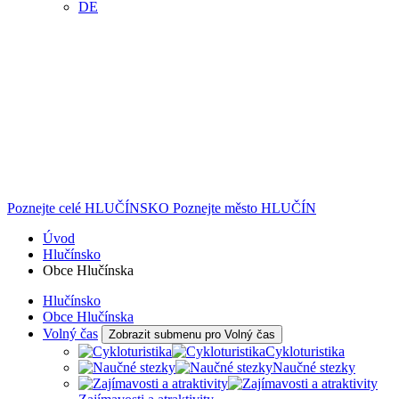
DE
Poznejte celé
HLUČÍNSKO
Poznejte město
HLUČÍN
Úvod
Hlučínsko
Obce Hlučínska
Hlučínsko
Obce Hlučínska
Volný čas
Zobrazit submenu pro Volný čas
Cykloturistika
Naučné stezky