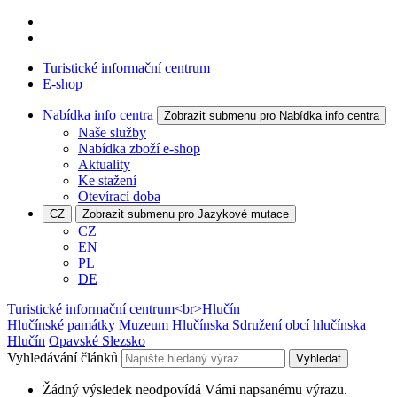
Turistické informační centrum
E-shop
Nabídka info centra
Zobrazit submenu pro Nabídka info centra
Naše služby
Nabídka zboží e-shop
Aktuality
Ke stažení
Otevírací doba
CZ
Zobrazit submenu pro Jazykové mutace
CZ
EN
PL
DE
Turistické informační centrum<br>Hlučín
Hlučínské památky
Muzeum Hlučínska
Sdružení obcí hlučínska
Hlučín
Opavské Slezsko
Vyhledávání článků
Vyhledat
Žádný výsledek neodpovídá Vámi napsanému výrazu.