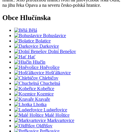
na jihu řeka Opava a na severu česko-polská hranice.
Obce Hlučínska
Bělá
Bohuslavice
Bolatice
Darkovice
Dolní Benešov
Hať
Hlučín
Hněvošice
Hošťálkovice
Chlebičov
Chuchelná
Kobeřice
Kozmice
Kravaře
Lhotka
Ludgeřovice
Malé Hoštice
Markvartovice
Oldřišov
Petřkovice