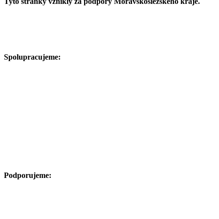
Tyto stránky vznikly za podpory Moravskoslezského kraje.
Spolupracujeme:
Podporujeme: