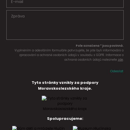
Pole označena * jsou povinná.
Vyplněním a odesláním formuláře potvrzujete, že jste byli informováni o
zpracování a ochraně osobních údajů v souladu s GDPR. Informace o
ochraně osobních údajů naleznete
zde
.
Odeslat
Tyto stránky vznikly za podpory
Moravskoslezského kraje.
Spolupracujeme: