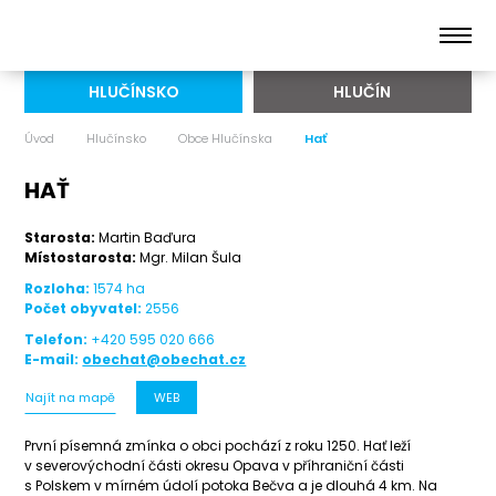
HLUČÍNSKO
HLUČÍN
Úvod
Hlučínsko
Obce Hlučínska
Hať
HAŤ
Starosta:
Martin Baďura
Místostarosta:
Mgr. Milan Šula
Rozloha:
1574 ha
Počet obyvatel:
2556
Telefon:
+420 595 020 666
E-mail:
obechat@obechat.cz
Najít na mapě
WEB
První písemná zmínka o obci pochází z roku 1250. Hať leží
v severovýchodní části okresu Opava v příhraniční části
s Polskem v mírném údolí potoka Bečva a je dlouhá 4 km. Na