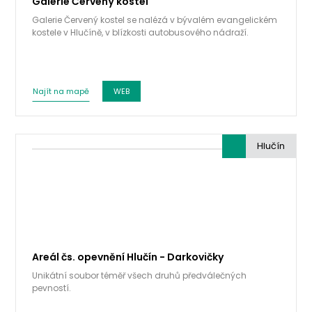
Galerie Červený kostel
Galerie Červený kostel se nalézá v bývalém evangelickém
kostele v Hlučíně, v blízkosti autobusového nádraží.
Najít na mapě
WEB
Hlučín
Areál čs. opevnění Hlučín - Darkovičky
Unikátní soubor téměř všech druhů předválečných
pevností.