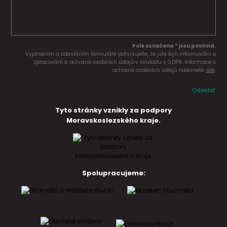
Pole označena * jsou povinná.
Vyplněním a odesláním formuláře potvrzujete, že jste byli informováni o
zpracování a ochraně osobních údajů v souladu s GDPR. Informace o
ochraně osobních údajů naleznete
zde
.
Odeslat
Tyto stránky vznikly za podpory
Moravskoslezského kraje.
Spolupracujeme: