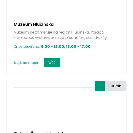
Muzeum Hlučínska
Muzeum se zaměřuje na region Hlučínska. Pořádá
krátkodobé výstavy, exkurze, přednášky, besedy, křty
publikací.
Dnes otevřeno:
9:00 - 12:00, 13:00 - 17:00
Najít na mapě
WEB
Hlučín