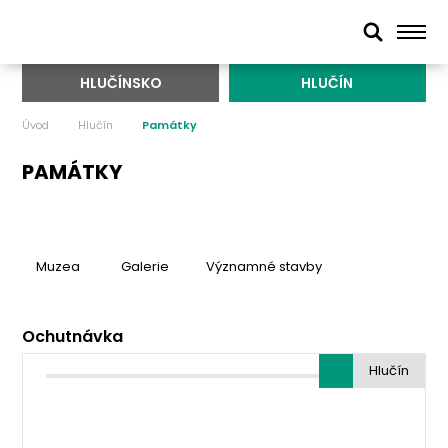
HLUČÍNSKO
HLUČÍN
Úvod
Hlučín
Památky
PAMÁTKY
Muzea
Galerie
Významné stavby
Ochutnávka
Hlučín