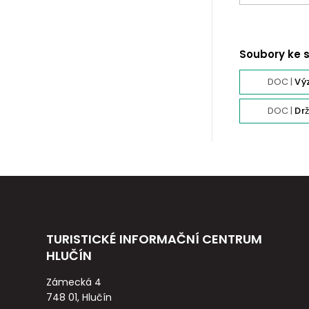
Soubory ke 
DOC |
Vy
DOC |
Drz
TURISTICKÉ INFORMAČNÍ CENTRUM
HLUČÍN
Zámecká 4
748 01, Hlučín