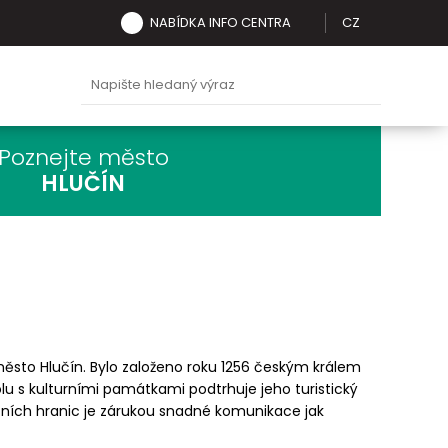
NABÍDKA INFO CENTRA
CZ
Poznejte město
HLUČÍN
ěsto Hlučín. Bylo založeno roku 1256 českým králem
lu s kulturními památkami podtrhuje jeho turistický
átních hranic je zárukou snadné komunikace jak
.