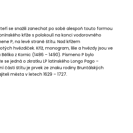
teří se snažili zanechat po sobě alespoň touto formou
onínského kříže s polokoulí na konci vodorovného
ne P, na levé straně štítu. Nad křížem
otých hvězdiček. Kříž, monogram, lilie a hvězdy jsou ve
 Bělíka z Kornic (1486 – 1490). Písmeno P bylo
e se jedná o zkratku LP latinského Longo Pago –
rní části štítu je prvek ze znaku rodiny Bruntálských
iteli města v letech 1629 – 1727.