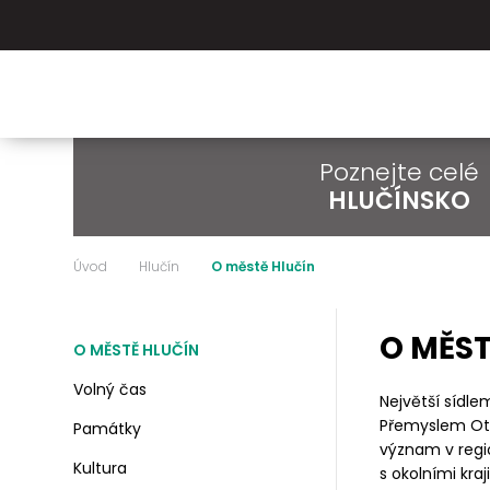
Poznejte celé
HLUČÍNSKO
Úvod
Hlučín
O městě Hlučín
O MĚST
O MĚSTĚ HLUČÍN
Volný čas
Největší sídl
Přemyslem Otak
Památky
význam v regio
Kultura
s okolními kra