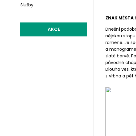
Služby
ZNAK MĚSTA 
AKCE
Dnešní podoba 
nějakou stopu.
ramene. Je sp
a monogramem j
zlaté barvě. P
původně chápán
Dlouhá ves, kte
z Vrbna a pět 