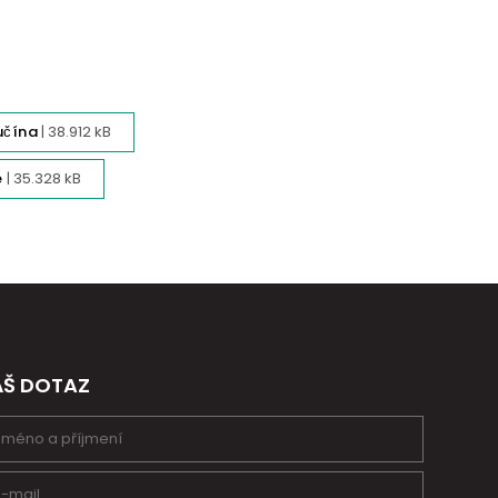
čína
| 38.912 kB
́
| 35.328 kB
ÁŠ DOTAZ