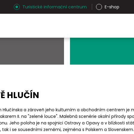
Turistické informační centrum
E-shop
Ě HLUČÍN
em Hlučínska a zároveň jeho kulturním a obchodním centrem je m
arem II. na "zelené louce". Malebná scenérie okolní přírody spo
nu. Jeho poloha je na spojnici Ostravy a Opavy a v blízkosti st
ji, tak i se sousedními zeměmi, zejména s Polskem a Slovenskem