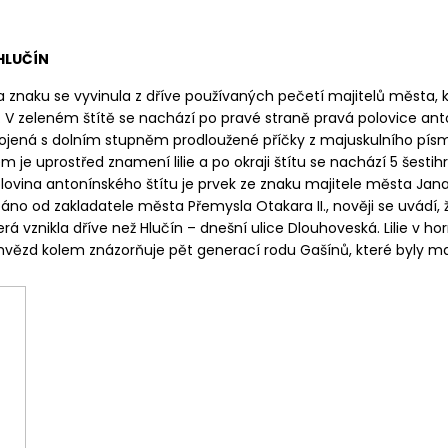
HLUČÍN
znaku se vyvinula z dříve používaných pečetí majitelů města, k
 V zeleném štítě se nachází po pravé straně pravá polovice ant
ojená s dolním stupněm prodloužené příčky z majuskulního písme
e uprostřed znamení lilie a po okraji štítu se nachází 5 šestihr
olovina antonínského štítu je prvek ze znaku majitele města Jana
o od zakladatele města Přemysla Otakara II., nověji se uvádí, ž
rá vznikla dříve než Hlučín – dnešní ulice Dlouhoveská. Lilie v ho
hvězd kolem znázorňuje pět generací rodu Gašínů, které byly maj