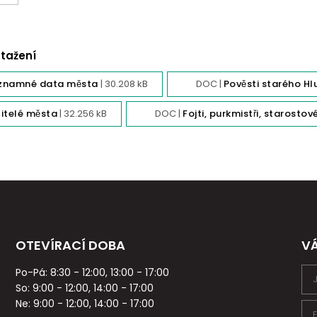
stažení
́znamné data města
| 30.208 kB
DOC |
Pověsti starého Hlu
̌itelé města
| 32.256 kB
DOC |
Fojti, purkmistři, starostove
OTEVÍRACÍ DOBA
V
Po-Pá: 8:30 - 12:00, 13:00 - 17:00
So: 9:00 - 12:00, 14:00 - 17:00
Ne: 9:00 - 12:00, 14:00 - 17:00