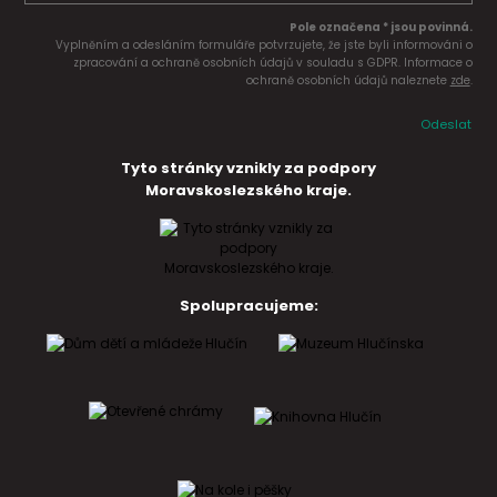
Pole označena * jsou povinná.
Vyplněním a odesláním formuláře potvrzujete, že jste byli informováni o
zpracování a ochraně osobních údajů v souladu s GDPR. Informace o
ochraně osobních údajů naleznete
zde
.
Odeslat
Tyto stránky vznikly za podpory
Moravskoslezského kraje.
Spolupracujeme: