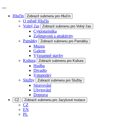
Hlučín
Zobrazit submenu pro Hlučín
O městě Hlučín
Volný čas
Zobrazit submenu pro Volný čas
Cykloturistika
Zajímavosti a atraktivity
Památky
Zobrazit submenu pro Památky
Muzea
Galerie
Významné stavby
Kultura
Zobrazit submenu pro Kultura
Hudba
Divadlo
Vstupenky
Služby
Zobrazit submenu pro Služby
Stravování
Ubytování
Doprava
CZ
Zobrazit submenu pro Jazykové mutace
CZ
EN
PL