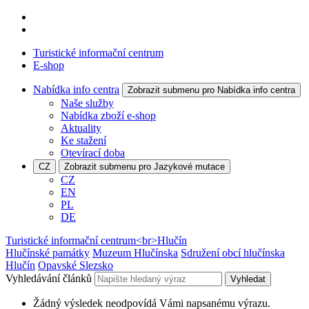
Turistické informační centrum
E-shop
Nabídka info centra
Zobrazit submenu pro Nabídka info centra
Naše služby
Nabídka zboží e-shop
Aktuality
Ke stažení
Otevírací doba
CZ
Zobrazit submenu pro Jazykové mutace
CZ
EN
PL
DE
Turistické informační centrum<br>Hlučín
Hlučínské památky
Muzeum Hlučínska
Sdružení obcí hlučínska
Hlučín
Opavské Slezsko
Vyhledávání článků
Vyhledat
Žádný výsledek neodpovídá Vámi napsanému výrazu.