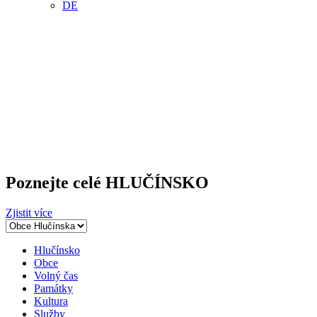
DE
Poznejte celé
HLUČÍNSKO
Zjistit více
Hlučínsko
Obce
Volný čas
Památky
Kultura
Služby