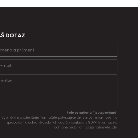
ÁŠ DOTAZ
Pole označena * jsou povinná.
Vyplněním a odesláním formuláře potvrzujete, že jste byli informováni o
zpracování a ochraně osobních údajů v souladu s GDPR. Informace o
ochraně osobních údajů naleznete
zde
.