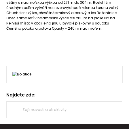
výšiny s nadmořskou výškou od 271 m do 304 m. Rozlehlým
úrodným polím vytváří na severovýchodě zelenou korunu veliký
Chuchelenský les, převážně smrkový a borový a les Bažantnice.
Obec sama leží v nadmořské výšce asi 260 m na ploše 132 ha.
Nejnižší místo v obci je na jihu u bývalé pískovny u soutoku
Černého potoka a potoka Opusty - 240 m nad mořem.
Najdete zde:
Zajímavosti a atraktivity