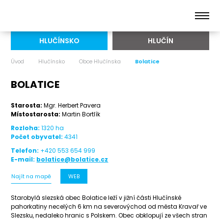
HLUČÍNSKO
HLUČÍN
Úvod
Hlučínsko
Obce Hlučínska
Bolatice
BOLATICE
Starosta:
Mgr. Herbert Pavera
Místostarosta:
Martin Bortlík
Rozloha:
1320 ha
Počet obyvatel:
4341
Telefon:
+420 553 654 999
E-mail:
bolatice@bolatice.cz
Najít na mapě
WEB
Starobylá slezská obec Bolatice leží v jižní části Hlučínské
pahorkatiny necelých 6 km na severovýchod od města Kravař ve
Slezsku, nedaleko hranic s Polskem. Obec obklopují ze všech stran