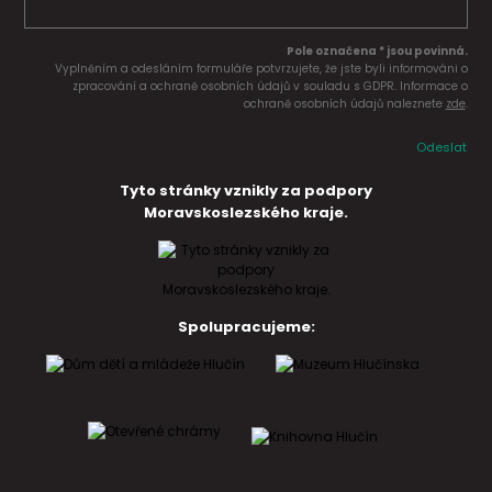
Pole označena * jsou povinná.
Vyplněním a odesláním formuláře potvrzujete, že jste byli informováni o
zpracování a ochraně osobních údajů v souladu s GDPR. Informace o
ochraně osobních údajů naleznete
zde
.
Odeslat
Tyto stránky vznikly za podpory
Moravskoslezského kraje.
Spolupracujeme: