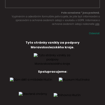
Pole označena * jsou povinná.
Vyplněním a odesláním formuláře potvrzujete, že jste byli informováni o
zpracování a ochraně osobních údajů v souladu s GDPR. Informace o
ochraně osobních údajů naleznete
zde
.
Odeslat
Tyto stránky vznikly za podpory
Moravskoslezského kraje.
Spolupracujeme: