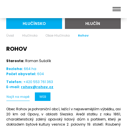
HLUČÍNSKO
HLUČÍN
Úvod
Hlučínsko
Obce Hlučínska
Rohov
ROHOV
Starosta:
Roman Šušolík
Rozloha:
664 ha
Počet obyvatel:
604
Telefon:
+420 553 761 363
E-mail:
rohov@rohov.cz
Najít na mapě
WEB
Obec Rohov je pohraniční obcí, ležící v nejsevernějším výběžku, asi
20 km od Opavy, v oblasti Slezska. Areál statku z roku 1861,
charakteristický zděný opavský lidový dům s portikem, který je
dokladem bytové kultury vesnice 2. poloviny 19. století. Roubený