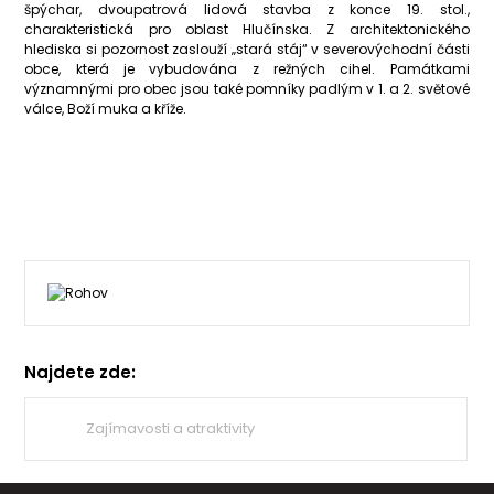
špýchar, dvoupatrová lidová stavba z konce 19. stol.,
charakteristická pro oblast Hlučínska. Z architektonického
hlediska si pozornost zaslouží „stará stáj“ v severovýchodní části
obce, která je vybudována z režných cihel. Památkami
významnými pro obec jsou také pomníky padlým v 1. a 2. světové
válce, Boží muka a kříže.
Najdete zde:
Zajímavosti a atraktivity