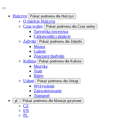
Hulczyn
Pokaż podmenu dla Hulczyn
O mieście Hulczyn
Czas wolny
Pokaż podmenu dla Czas wolny
Turystyka rowerowa
Ciekawostki i atrakcje
Zabytki
Pokaż podmenu dla Zabytki
Muzea
Galerie
Znaczące budynki
Kultura
Pokaż podmenu dla Kultura
Muzyka
Teatr
Bilety
Usługi
Pokaż podmenu dla Usługi
Wyżywienie
Zakwaterowanie
Transport
pl
Pokaż podmenu dla Mutacje językowe
CZ
EN
PL