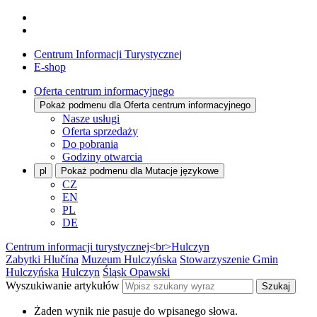
Centrum Informacji Turystycznej
E-shop
Oferta centrum informacyjnego
Pokaż podmenu dla Oferta centrum informacyjnego
Nasze usługi
Oferta sprzedaży
Do pobrania
Godziny otwarcia
pl
Pokaż podmenu dla Mutacje językowe
CZ
EN
PL
DE
Centrum informacji turystycznej<br>Hulczyn
Zabytki Hlučína
Muzeum Hulczyńska
Stowarzyszenie Gmin
Hulczyńska
Hulczyn
Śląsk Opawski
Wyszukiwanie artykułów
Szukaj
Żaden wynik nie pasuje do wpisanego słowa.