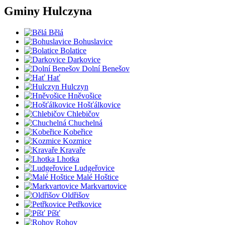
Gminy Hulczyna
Bělá
Bohuslavice
Bolatice
Darkovice
Dolní Benešov
Hať
Hulczyn
Hněvošice
Hošťálkovice
Chlebičov
Chuchelná
Kobeřice
Kozmice
Kravaře
Lhotka
Ludgeřovice
Malé Hoštice
Markvartovice
Oldřišov
Petřkovice
Píšť
Rohov