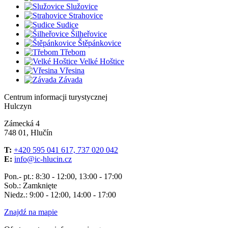
Služovice
Strahovice
Sudice
Šilheřovice
Štěpánkovice
Třebom
Velké Hoštice
Vřesina
Závada
Centrum informacji turystycznej
Hulczyn
Zámecká 4
748 01, Hlučín
T:
+420 595 041 617, 737 020 042
E:
info@ic-hlucin.cz
Pon.- pt.: 8:30 - 12:00, 13:00 - 17:00
Sob.: Zamknięte
Niedz.: 9:00 - 12:00, 14:00 - 17:00
Znajdź na mapie