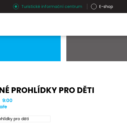
Turistické informační centrum
E-shop
É PROHLÍDKY PRO DĚTI
| 9:00
aře