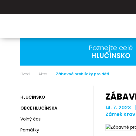
Poznejte celé
HLUČÍNSKO
Úvod
Akce
Zábavné prohlídky pro děti
ZÁBAVN
HLUČÍNSKO
14. 7. 2023 
OBCE HLUČÍNSKA
Zámek Krav
Volný čas
Památky