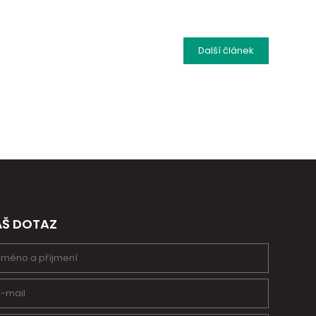
Další
článek
ÁŠ DOTAZ