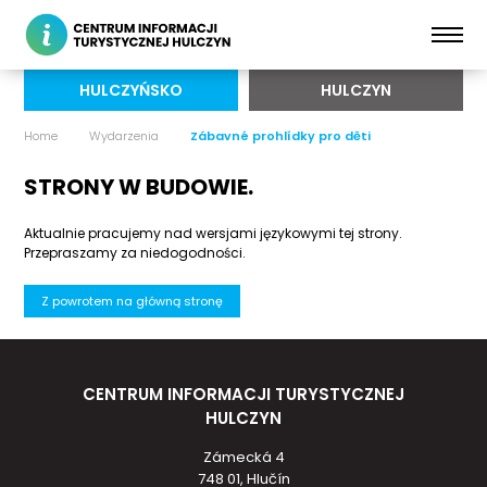
HULCZYŃSKO
HULCZYN
Home
Wydarzenia
Zábavné prohlídky pro děti
STRONY W BUDOWIE.
Aktualnie pracujemy nad wersjami językowymi tej strony.
Przepraszamy za niedogodności.
Z powrotem na główną stronę
CENTRUM INFORMACJI TURYSTYCZNEJ
HULCZYN
Zámecká 4
748 01, Hlučín