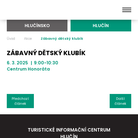
HLUČÍNSKO
HLUČÍN
Úvod
Akce
Zábavný dětský klubík
ZÁBAVNÝ DĚTSKÝ KLUBÍK
6. 3. 2025 | 9:00-10:30
Centrum Honoráta
Předchozí
Další
článek
článek
TURISTICKÉ INFORMAČNÍ CENTRUM
HLUČÍN