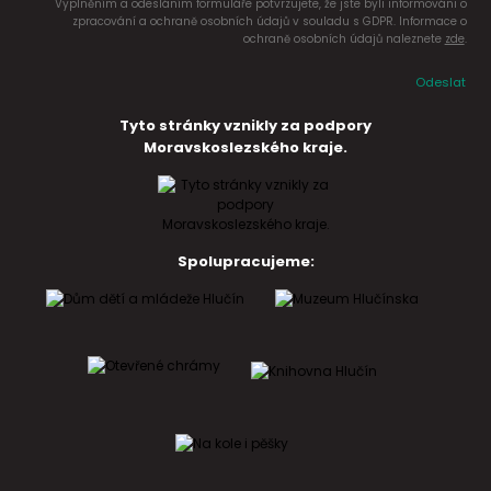
Vyplněním a odesláním formuláře potvrzujete, že jste byli informováni o
zpracování a ochraně osobních údajů v souladu s GDPR. Informace o
ochraně osobních údajů naleznete
zde
.
Odeslat
Tyto stránky vznikly za podpory
Moravskoslezského kraje.
Spolupracujeme: