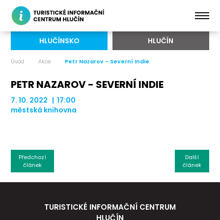
HLUČÍNSKO
HLUČÍN
Úvod
Akce
Petr Nazarov - Severní Indie
PETR NAZAROV - SEVERNÍ INDIE
7. 10. 2022 | 17:00
městská knihovna
Předchozí
Další
článek
článek
TURISTICKÉ INFORMAČNÍ CENTRUM
HLUČÍN