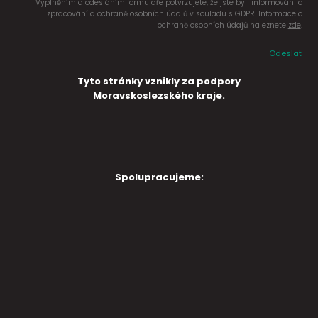
Vyplněním a odesláním formuláře potvrzujete, že jste byli informováni o
zpracování a ochraně osobních údajů v souladu s GDPR. Informace o
ochraně osobních údajů naleznete
zde
.
Odeslat
Tyto stránky vznikly za podpory
Moravskoslezského kraje.
Spolupracujeme: