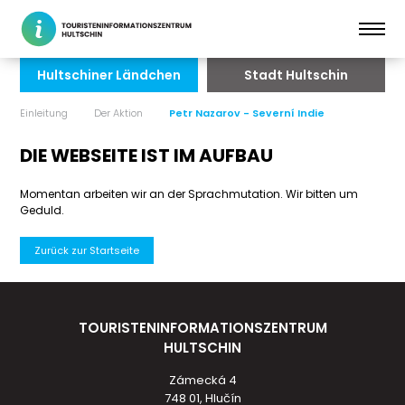
Hultschiner Ländchen
Stadt Hultschin
Einleitung
Der Aktion
Petr Nazarov - Severní Indie
DIE WEBSEITE IST IM AUFBAU
Momentan arbeiten wir an der Sprachmutation. Wir bitten um
Geduld.
Zurück zur Startseite
TOURISTENINFORMATIONSZENTRUM
HULTSCHIN
Zámecká 4
748 01, Hlučín