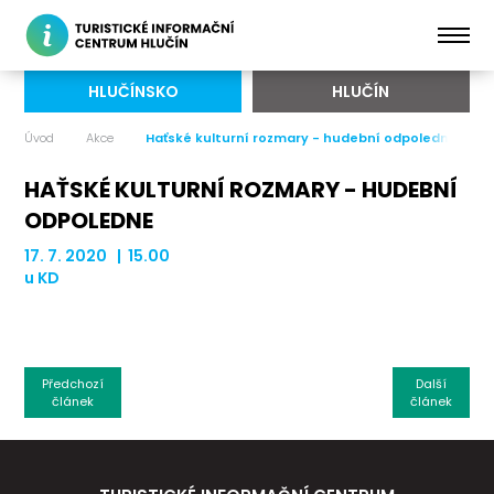
HLUČÍNSKO
HLUČÍN
Úvod
Akce
Haťské kulturní rozmary - hudební odpoledne
HAŤSKÉ KULTURNÍ ROZMARY - HUDEBNÍ
ODPOLEDNE
17. 7. 2020 | 15.00
u KD
Předchozí
Další
článek
článek