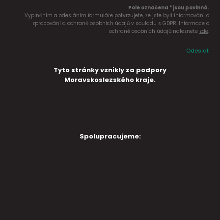
Pole označena * jsou povinná.
Vyplněním a odesláním formuláře potvrzujete, že jste byli informováni o
zpracování a ochraně osobních údajů v souladu s GDPR. Informace o
ochraně osobních údajů naleznete
zde
.
Odeslat
Tyto stránky vznikly za podpory
Moravskoslezského kraje.
Spolupracujeme: