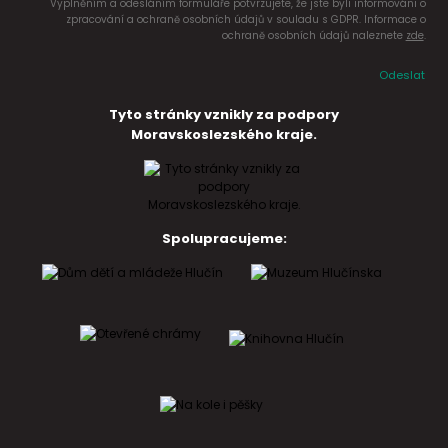
Vyplněním a odesláním formuláře potvrzujete, že jste byli informováni o
zpracování a ochraně osobních údajů v souladu s GDPR. Informace o
ochraně osobních údajů naleznete
zde
.
Odeslat
Tyto stránky vznikly za podpory
Moravskoslezského kraje.
Spolupracujeme: