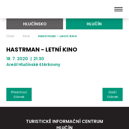
HLUČÍNSKO
HLUČÍN
Úvod
Akce
Hastrman - Letní kino
HASTRMAN - LETNÍ KINO
18. 7. 2020 | 21:30
Areál Hlučínské štěrkovny
Předchozí
Další
článek
článek
TURISTICKÉ INFORMAČNÍ CENTRUM
HLUČÍN