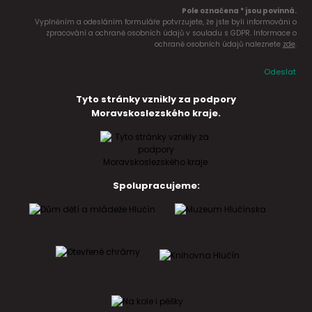
Pole označena * jsou povinná.
Vyplněním a odesláním formuláře potvrzujete, že jste byli informováni o
zpracování a ochraně osobních údajů v souladu s GDPR. Informace o
ochraně osobních údajů naleznete
zde
.
Odeslat
Tyto stránky vznikly za podpory
Moravskoslezského kraje.
Spolupracujeme: