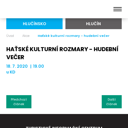
HLUČÍNSKO
HLUČÍN
Úvod
Akce
Haťské kulturní rozmary - hudební večer
HAŤSKÉ KULTURNÍ ROZMARY - HUDEBNÍ
VEČER
18. 7. 2020 | 19.00
u KD
Předchozí
Další
článek
článek