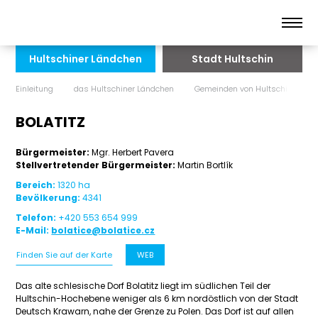
Hultschiner Ländchen
Stadt Hultschin
Einleitung
das Hultschiner Ländchen
Gemeinden von Hultschin
B
BOLATITZ
Bürgermeister:
Mgr. Herbert Pavera
Stellvertretender Bürgermeister:
Martin Bortlík
Bereich:
1320 ha
Bevölkerung:
4341
Telefon:
+420 553 654 999
E-Mail:
bolatice@bolatice.cz
Finden Sie auf der Karte
WEB
Das alte schlesische Dorf Bolatitz liegt im südlichen Teil der
Hultschin-Hochebene weniger als 6 km nordöstlich von der Stadt
Deutsch Krawarn, nahe der Grenze zu Polen. Das Dorf ist auf allen