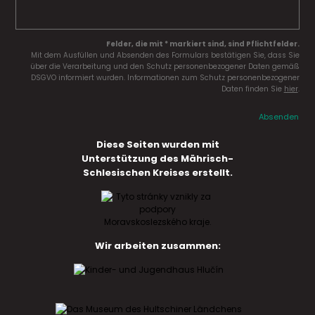
Felder, die mit * markiert sind, sind Pflichtfelder.
Mit dem Ausfüllen und Absenden des Formulars bestätigen Sie, dass Sie
über die Verarbeitung und den Schutz personenbezogener Daten gemäß
DSGVO informiert wurden. Informationen zum Schutz personenbezogener
Daten finden Sie
hier
.
Absenden
Diese Seiten wurden mit
Unterstützung des Mährisch-
Schlesischen Kreises erstellt.
Wir arbeiten zusammen: