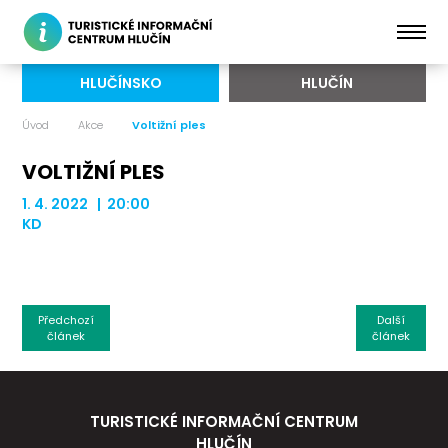
HLUČÍNSKO
HLUČÍN
Úvod
Akce
Voltižní ples
VOLTIŽNÍ PLES
1. 4. 2022 | 20:00
KD
Předchozí
Další
článek
článek
TURISTICKÉ INFORMAČNÍ CENTRUM
HLUČÍN