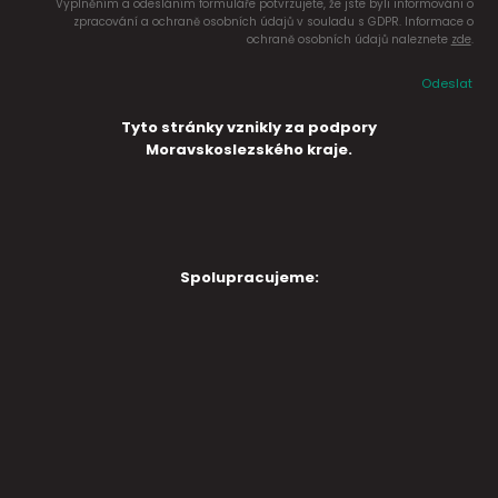
Vyplněním a odesláním formuláře potvrzujete, že jste byli informováni o
zpracování a ochraně osobních údajů v souladu s GDPR. Informace o
ochraně osobních údajů naleznete
zde
.
Odeslat
Tyto stránky vznikly za podpory
Moravskoslezského kraje.
Spolupracujeme: