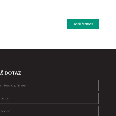
Další
článek
ÁŠ DOTAZ