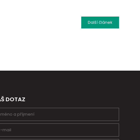
Další
článek
ÁŠ DOTAZ