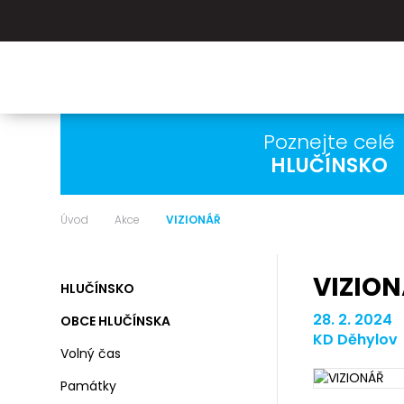
Poznejte celé
HLUČÍNSKO
Úvod
Akce
VIZIONÁŘ
VIZIO
HLUČÍNSKO
28. 2. 2024 
OBCE HLUČÍNSKA
KD Děhylov
Volný čas
Památky