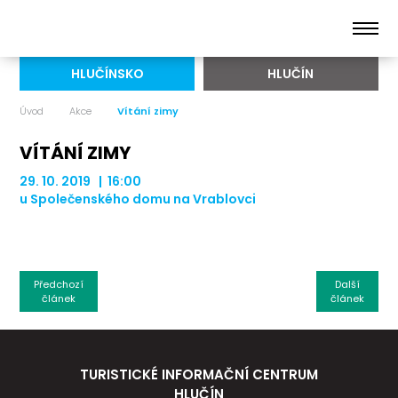
HLUČÍNSKO
HLUČÍN
Úvod
Akce
Vítání zimy
VÍTÁNÍ ZIMY
29. 10. 2019 | 16:00
u Společenského domu na Vrablovci
Předchozí
Další
článek
článek
TURISTICKÉ INFORMAČNÍ CENTRUM
HLUČÍN