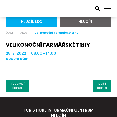
HLUČÍNSKO
HLUČÍN
Úvod
Akce
Velikonoční farmářské trhy
VELIKONOČNÍ FARMÁŘSKÉ TRHY
25. 2. 2022 | 08.00 - 14.00
obecní dům
Předchozí
Další
článek
článek
TURISTICKÉ INFORMAČNÍ CENTRUM
HLUČÍN