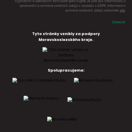
Vyplněním a odesláním formuláře potvrzujete, že jste byli informováni o
zpracování a ochraně osobních údajů v souladu s GDPR. Informace o
ochraně osobních údajů naleznete
zde
.
Odeslat
Tyto stránky vznikly za podpory
Moravskoslezského kraje.
Spolupracujeme: