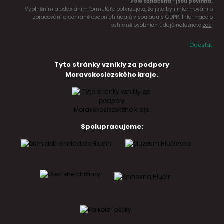
Pole označena * jsou povinná.
Vyplněním a odesláním formuláře potvrzujete, že jste byli informováni o
zpracování a ochraně osobních údajů v souladu s GDPR. Informace o
ochraně osobních údajů naleznete
zde
.
Odeslat
Tyto stránky vznikly za podpory
Moravskoslezského kraje.
Spolupracujeme: