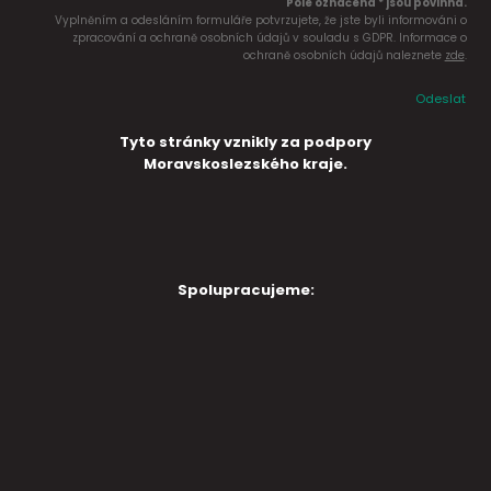
Pole označena * jsou povinná.
Vyplněním a odesláním formuláře potvrzujete, že jste byli informováni o
zpracování a ochraně osobních údajů v souladu s GDPR. Informace o
ochraně osobních údajů naleznete
zde
.
Odeslat
Tyto stránky vznikly za podpory
Moravskoslezského kraje.
Spolupracujeme: