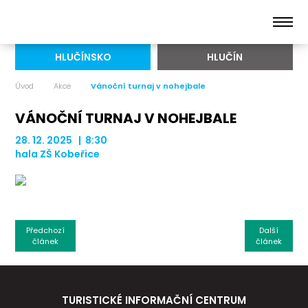
HLUČÍNSKO
HLUČÍN
Úvod
Akce
Vánoční turnaj v nohejbale
VÁNOČNÍ TURNAJ V NOHEJBALE
28. 12. 2025 | 8:30
hala ZŠ Kobeřice
Předchozí
Další
článek
článek
TURISTICKÉ INFORMAČNÍ CENTRUM