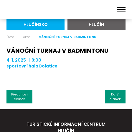
HLUČÍNSKO
HLUČÍN
Úvod
Akce
VÁNOČNÍ TURNAJ V BADMINTONU
VÁNOČNÍ TURNAJ V BADMINTONU
4. 1. 2025 | 9:00
sportovní hala Bolatice
Předchozí
Další
článek
článek
TURISTICKÉ INFORMAČNÍ CENTRUM
HLUČÍN