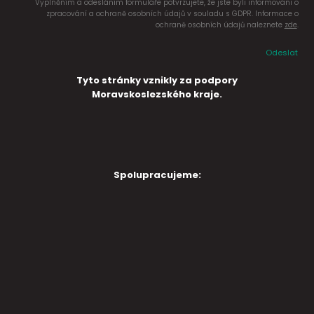
Vyplněním a odesláním formuláře potvrzujete, že jste byli informováni o
zpracování a ochraně osobních údajů v souladu s GDPR. Informace o
ochraně osobních údajů naleznete
zde
.
Odeslat
Tyto stránky vznikly za podpory
Moravskoslezského kraje.
Spolupracujeme: