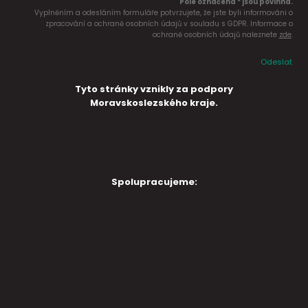
Pole označena * jsou povinná.
Vyplněním a odesláním formuláře potvrzujete, že jste byli informováni o
zpracování a ochraně osobních údajů v souladu s GDPR. Informace o
ochraně osobních údajů naleznete
zde
.
Odeslat
Tyto stránky vznikly za podpory
Moravskoslezského kraje.
Spolupracujeme: