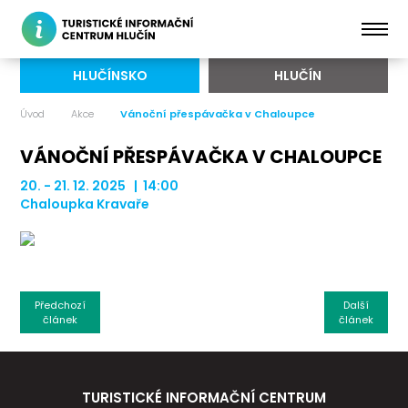
HLUČÍNSKO
HLUČÍN
Úvod
Akce
Vánoční přespávačka v Chaloupce
VÁNOČNÍ PŘESPÁVAČKA V CHALOUPCE
20. - 21. 12. 2025 | 14:00
Chaloupka Kravaře
Předchozí
Další
článek
článek
TURISTICKÉ INFORMAČNÍ CENTRUM