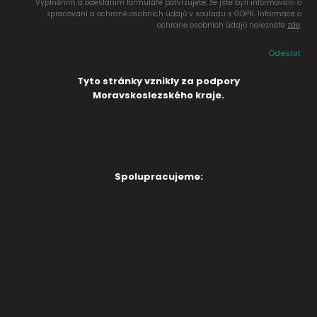
Vyplněním a odesláním formuláře potvrzujete, že jste byli informováni o
zpracování a ochraně osobních údajů v souladu s GDPR. Informace o
ochraně osobních údajů naleznete
zde
.
Odeslat
Tyto stránky vznikly za podpory
Moravskoslezského kraje.
Spolupracujeme: