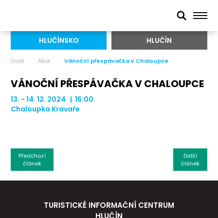
HLUČÍNSKO
HLUČÍN
Úvod
Akce
Vánoční přespávačka v Chaloupce
VÁNOČNÍ PŘESPÁVAČKA V CHALOUPCE
13. - 14. 12. 2024 | 16:00
Chaloupka Kravaře
Předchozí
Další
článek
článek
TURISTICKÉ INFORMAČNÍ CENTRUM
HLUČÍN