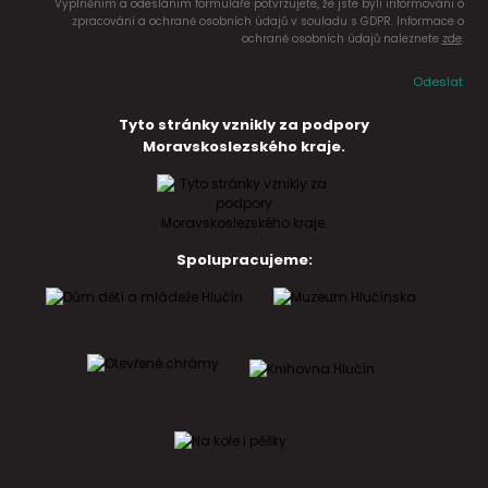
Vyplněním a odesláním formuláře potvrzujete, že jste byli informováni o
zpracování a ochraně osobních údajů v souladu s GDPR. Informace o
ochraně osobních údajů naleznete
zde
.
Odeslat
Tyto stránky vznikly za podpory
Moravskoslezského kraje.
Spolupracujeme: