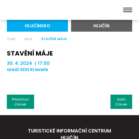
HLUČÍNSKO
HLUČÍN
Úvod
Akce
STAVĚNÍ MÁJE
STAVĚNÍ MÁJE
30. 4. 2024 | 17:00
areál SDH Kravaře
Předchozí
Další
článek
článek
TURISTICKÉ INFORMAČNÍ CENTRUM
HLUČÍN