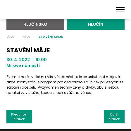
HLUČÍNSKO
HLUČÍN
Úvod
Akce
STAVĚNÍ MÁJE
STAVĚNÍ MÁJE
30. 4. 2022 | 10:00
Mírové náměstí
Zveme malé i velké na Mírové náměstí kde se uskuteční májová
akce. Přichystán je program pro děti formou dílniček při kterých se
zabaví i dospělí. Vyzýváme všechny ženy a dívky, aby si sebou
na akci vzly stužku, kterou si pak uváží na věnec.
Předchozí
Další
článek
článek