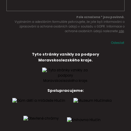
Pole označena * jsou povinná.
Vyplněním a odesláním formuláře potvrzujete, že jste byli informováni o
zpracování a ochraně osobních údajů v souladu s GDPR. Informace o
ochraně osobních údajů naleznete
zde
.
Odeslat
Tyto stránky vznikly za podpory
Moravskoslezského kraje.
Spolupracujeme: