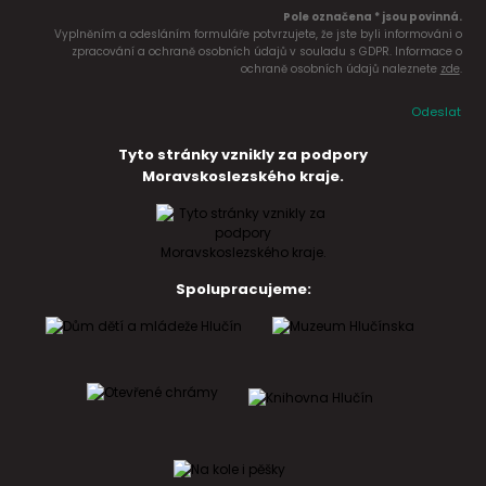
Pole označena * jsou povinná.
Vyplněním a odesláním formuláře potvrzujete, že jste byli informováni o
zpracování a ochraně osobních údajů v souladu s GDPR. Informace o
ochraně osobních údajů naleznete
zde
.
Odeslat
Tyto stránky vznikly za podpory
Moravskoslezského kraje.
Spolupracujeme: