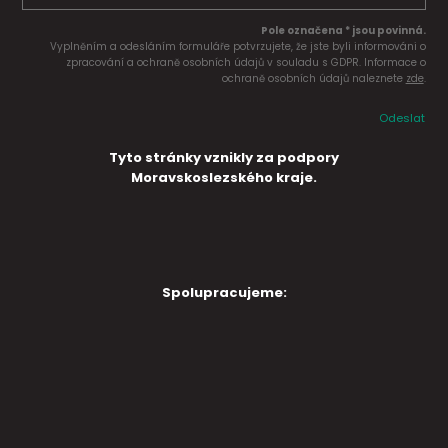
Pole označena * jsou povinná.
Vyplněním a odesláním formuláře potvrzujete, že jste byli informováni o
zpracování a ochraně osobních údajů v souladu s GDPR. Informace o
ochraně osobních údajů naleznete
zde
.
Odeslat
Tyto stránky vznikly za podpory
Moravskoslezského kraje.
Spolupracujeme: