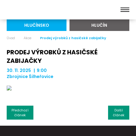
HLUČÍNSKO
HLUČÍN
Úvod
Akce
Prodej výrobků z hasičské zabijačky
PRODEJ VÝROBKŮ Z HASIČSKÉ
ZABIJAČKY
30. 11. 2025 | 9:00
Zbrojnice Šilheřovice
Předchozí
Další
článek
článek