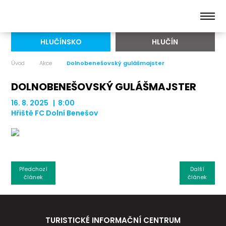
HLUČÍNSKO
HLUČÍN
Úvod
Akce
Dolnobenešovský gulášmajster
DOLNOBENEŠOVSKÝ GULÁŠMAJSTER
16. 8. 2025 | 8:00
Hřiště FC Dolní Benešov
Předchozí
Další
článek
článek
TURISTICKÉ INFORMAČNÍ CENTRUM