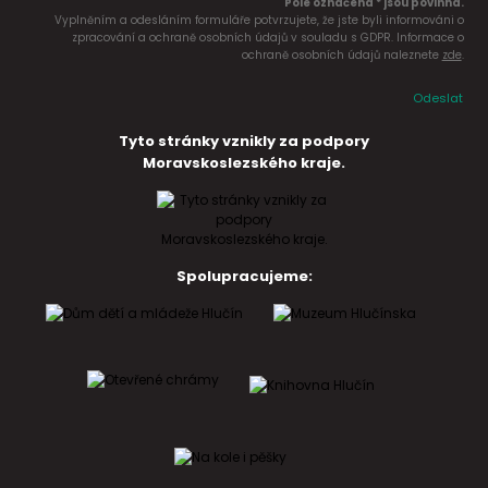
Pole označena * jsou povinná.
Vyplněním a odesláním formuláře potvrzujete, že jste byli informováni o
zpracování a ochraně osobních údajů v souladu s GDPR. Informace o
ochraně osobních údajů naleznete
zde
.
Odeslat
Tyto stránky vznikly za podpory
Moravskoslezského kraje.
Spolupracujeme: