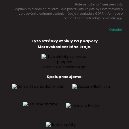
Pole označena * jsou povinná.
Vyplněním a odesláním formuláře potvrzujete, že jste byli informováni o
zpracování a ochraně osobních údajů v souladu s GDPR. Informace o
ochraně osobních údajů naleznete
zde
.
Odeslat
Tyto stránky vznikly za podpory
Moravskoslezského kraje.
Spolupracujeme: