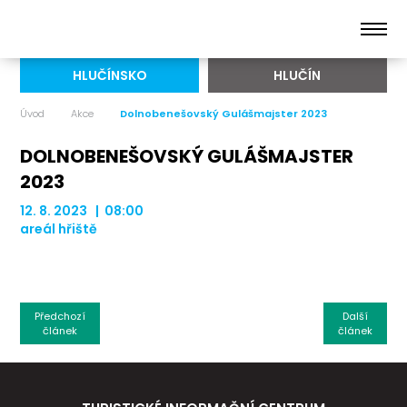
HLUČÍNSKO
HLUČÍN
Úvod
Akce
Dolnobenešovský Gulášmajster 2023
DOLNOBENEŠOVSKÝ GULÁŠMAJSTER
2023
12. 8. 2023 | 08:00
areál hřiště
Předchozí
Další
článek
článek