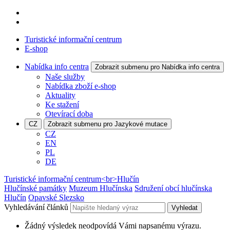
Turistické informační centrum
E-shop
Nabídka info centra
Zobrazit submenu pro Nabídka info centra
Naše služby
Nabídka zboží e-shop
Aktuality
Ke stažení
Otevírací doba
CZ
Zobrazit submenu pro Jazykové mutace
CZ
EN
PL
DE
Turistické informační centrum<br>Hlučín
Hlučínské památky
Muzeum Hlučínska
Sdružení obcí hlučínska
Hlučín
Opavské Slezsko
Vyhledávání článků
Vyhledat
Žádný výsledek neodpovídá Vámi napsanému výrazu.