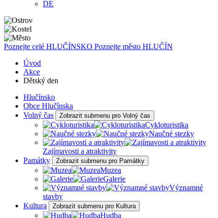
DE
Poznejte celé
HLUČÍNSKO
Poznejte město
HLUČÍN
Úvod
Akce
Dětský den
Hlučínsko
Obce Hlučínska
Volný čas
Zobrazit submenu pro Volný čas
Cykloturistika
Naučné stezky
Zajímavosti a atraktivity
Památky
Zobrazit submenu pro Památky
Muzea
Galerie
Významné
stavby
Kultura
Zobrazit submenu pro Kultura
Hudba