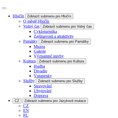
Hlučín
Zobrazit submenu pro Hlučín
O městě Hlučín
Volný čas
Zobrazit submenu pro Volný čas
Cykloturistika
Zajímavosti a atraktivity
Památky
Zobrazit submenu pro Památky
Muzea
Galerie
Významné stavby
Kultura
Zobrazit submenu pro Kultura
Hudba
Divadlo
Vstupenky
Služby
Zobrazit submenu pro Služby
Stravování
Ubytování
Doprava
CZ
Zobrazit submenu pro Jazykové mutace
CZ
EN
PL