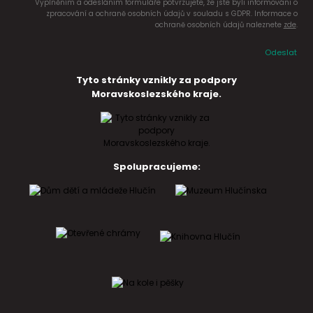
Vyplněním a odesláním formuláře potvrzujete, že jste byli informováni o
zpracování a ochraně osobních údajů v souladu s GDPR. Informace o
ochraně osobních údajů naleznete
zde
.
Odeslat
Tyto stránky vznikly za podpory
Moravskoslezského kraje.
Spolupracujeme: