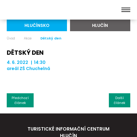
HLUČÍNSKO
HLUČÍN
Úvod
Akce
Dětský den
DĚTSKÝ DEN
4. 6. 2022 | 14:30
areál ZŠ Chuchelná
Předchozí
Další
článek
článek
TURISTICKÉ INFORMAČNÍ CENTRUM
HLUČÍN