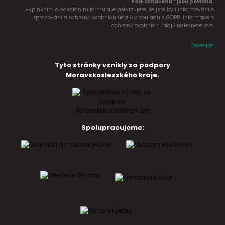
Pole označena * jsou povinná.
Vyplněním a odesláním formuláře potvrzujete, že jste byli informováni o
zpracování a ochraně osobních údajů v souladu s GDPR. Informace o
ochraně osobních údajů naleznete
zde
.
Odeslat
Tyto stránky vznikly za podpory
Moravskoslezského kraje.
Spolupracujeme: