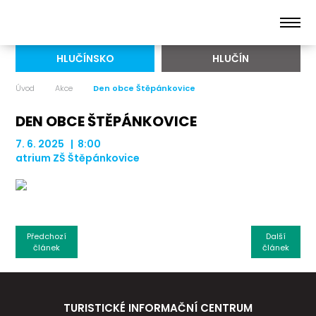
HLUČÍNSKO
HLUČÍN
Úvod
Akce
Den obce Štěpánkovice
DEN OBCE ŠTĚPÁNKOVICE
7. 6. 2025 | 8:00
atrium ZŠ Štěpánkovice
Předchozí
Další
článek
článek
TURISTICKÉ INFORMAČNÍ CENTRUM