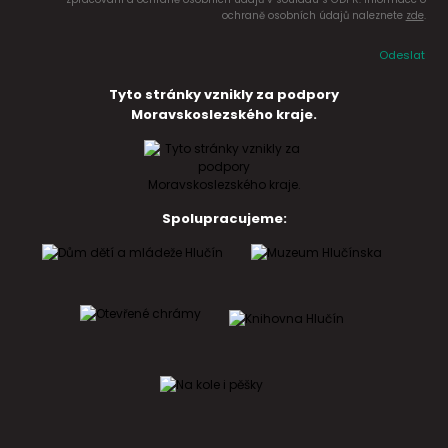
ochraně osobních údajů naleznete
zde
.
Odeslat
Tyto stránky vznikly za podpory
Moravskoslezského kraje.
Spolupracujeme: