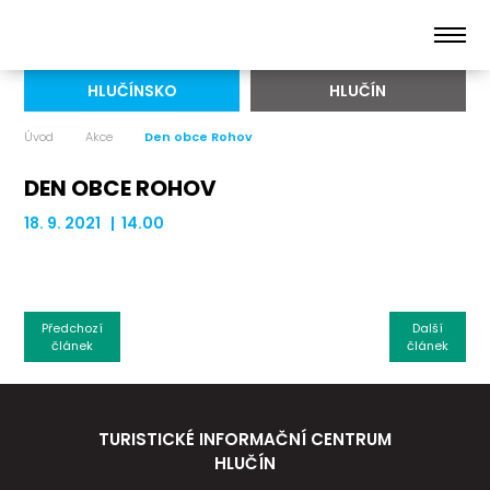
HLUČÍNSKO
HLUČÍN
Úvod
Akce
Den obce Rohov
DEN OBCE ROHOV
18. 9. 2021 | 14.00
Předchozí
Další
článek
článek
TURISTICKÉ INFORMAČNÍ CENTRUM
HLUČÍN