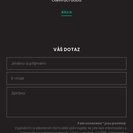
Otevírací doba
Akce
VÁŠ DOTAZ
Pole označena * jsou povinná.
Vyplněním a odesláním formuláře potvrzujete, že jste byli informováni o
zpracování a ochraně osobních údajů v souladu s GDPR. Informace o