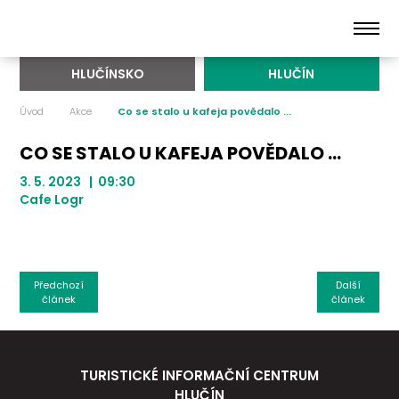
HLUČÍNSKO
HLUČÍN
Úvod
Akce
Co se stalo u kafeja povědalo ...
CO SE STALO U KAFEJA POVĚDALO ...
3. 5. 2023 | 09:30
Cafe Logr
Předchozí
Další
článek
článek
TURISTICKÉ INFORMAČNÍ CENTRUM
HLUČÍN