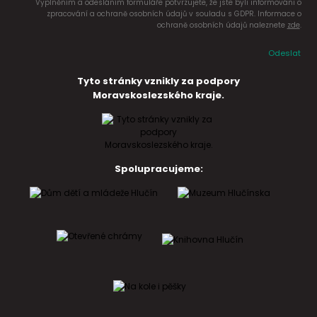
Vyplněním a odesláním formuláře potvrzujete, že jste byli informováni o
zpracování a ochraně osobních údajů v souladu s GDPR. Informace o
ochraně osobních údajů naleznete
zde
.
Odeslat
Tyto stránky vznikly za podpory
Moravskoslezského kraje.
Spolupracujeme: