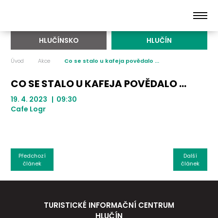
HLUČÍNSKO
HLUČÍN
Úvod
Akce
Co se stalo u kafeja povědalo ...
CO SE STALO U KAFEJA POVĚDALO ...
19. 4. 2023 | 09:30
Cafe Logr
Předchozí
Další
článek
článek
TURISTICKÉ INFORMAČNÍ CENTRUM
HLUČÍN