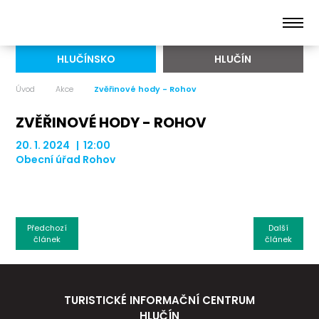
HLUČÍNSKO
HLUČÍN
Úvod
Akce
Zvěřinové hody - Rohov
ZVĚŘINOVÉ HODY - ROHOV
20. 1. 2024 | 12:00
Obecní úřad Rohov
Předchozí
Další
článek
článek
TURISTICKÉ INFORMAČNÍ CENTRUM
HLUČÍN