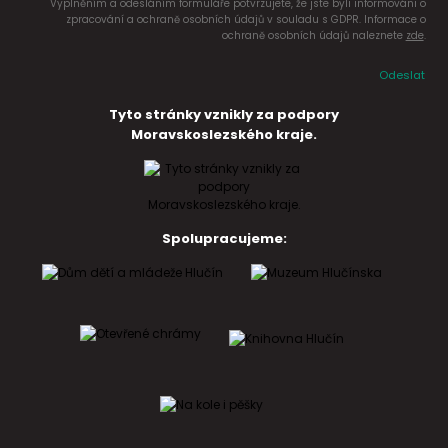
Vyplněním a odesláním formuláře potvrzujete, že jste byli informováni o
zpracování a ochraně osobních údajů v souladu s GDPR. Informace o
ochraně osobních údajů naleznete
zde
.
Odeslat
Tyto stránky vznikly za podpory
Moravskoslezského kraje.
Spolupracujeme: