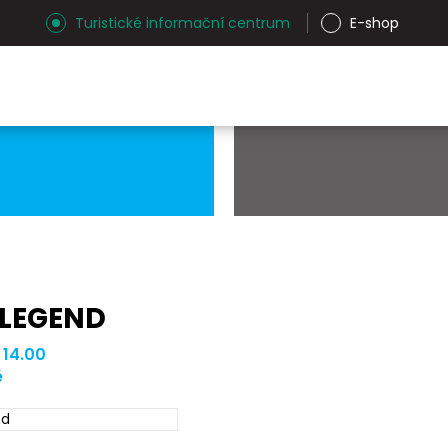
Turistické informační centrum
E-shop
 LEGEND
 14.00
ě