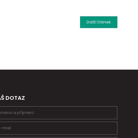
Další
článek
ÁŠ DOTAZ