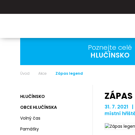
Poznejte celé
HLUČÍNSKO
Úvod
Akce
Zápas legend
ZÁPAS
HLUČÍNSKO
31. 7. 2021 |
OBCE HLUČÍNSKA
místní hřišt
Volný čas
Památky