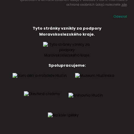
ochraně osobních údajů naleznete
zde
.
Odeslat
Tyto stránky vznikly za podpory
Moravskoslezského kraje.
Spolupracujeme: