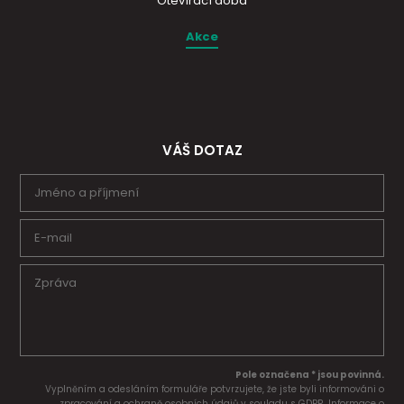
Otevírací doba
Akce
VÁŠ DOTAZ
Pole označena * jsou povinná.
Vyplněním a odesláním formuláře potvrzujete, že jste byli informováni o
zpracování a ochraně osobních údajů v souladu s GDPR. Informace o