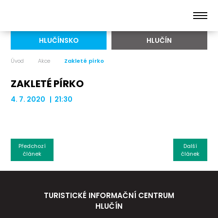
HLUČÍNSKO
HLUČÍN
Úvod
Akce
Zakleté pírko
ZAKLETÉ PÍRKO
4. 7. 2020 | 21:30
Předchozí
Další
článek
článek
TURISTICKÉ INFORMAČNÍ CENTRUM
HLUČÍN