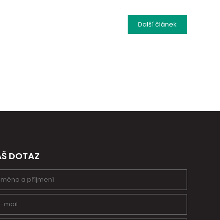
Další
článek
ÁŠ DOTAZ