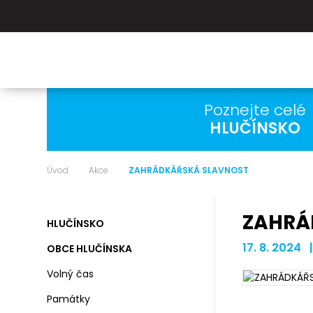
Poznejte celé
HLUČÍNSKO
Úvod
Akce
ZAHRÁDKÁŘSKÁ SLAVNOST
ZAHRÁ
HLUČÍNSKO
17. 8. 2024 
OBCE HLUČÍNSKA
Volný čas
Památky