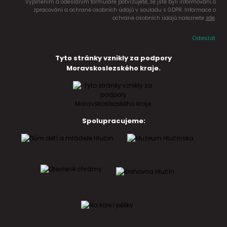
Vyplněním a odesláním formuláře potvrzujete, že jste byli informováni o
zpracování a ochraně osobních údajů v souladu s GDPR. Informace o
ochraně osobních údajů naleznete
zde
.
Odeslat
Tyto stránky vznikly za podpory
Moravskoslezského kraje.
Spolupracujeme: