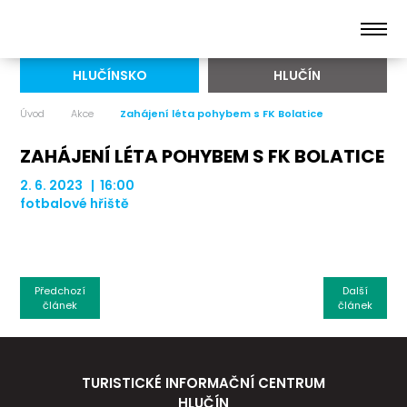
HLUČÍNSKO
HLUČÍN
Úvod
Akce
Zahájení léta pohybem s FK Bolatice
ZAHÁJENÍ LÉTA POHYBEM S FK BOLATICE
2. 6. 2023 | 16:00
fotbalové hřiště
Předchozí
Další
článek
článek
TURISTICKÉ INFORMAČNÍ CENTRUM
HLUČÍN