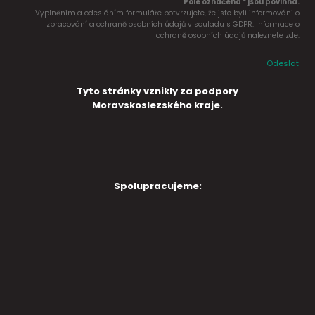
Pole označena * jsou povinná.
Vyplněním a odesláním formuláře potvrzujete, že jste byli informováni o
zpracování a ochraně osobních údajů v souladu s GDPR. Informace o
ochraně osobních údajů naleznete
zde
.
Odeslat
Tyto stránky vznikly za podpory
Moravskoslezského kraje.
Spolupracujeme: