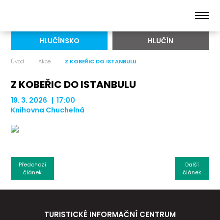
HLUČÍNSKO
HLUČÍN
Úvod
Akce
Z KOBEŘIC DO ISTANBULU
Z KOBEŘIC DO ISTANBULU
19. 3. 2026 | 17:00
Knihovna Chuchelná
Předchozí
Další
článek
článek
TURISTICKÉ INFORMAČNÍ CENTRUM