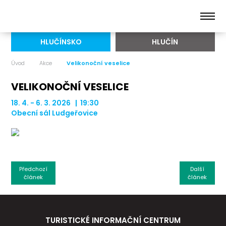
HLUČÍNSKO
HLUČÍN
Úvod
Akce
Velikonoční veselice
VELIKONOČNÍ VESELICE
18. 4. - 6. 3. 2026 | 19:30
Obecní sál Ludgeřovice
Předchozí
Další
článek
článek
TURISTICKÉ INFORMAČNÍ CENTRUM