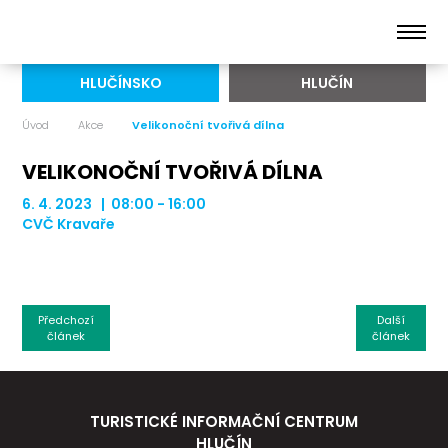
HLUČÍNSKO
HLUČÍN
Úvod
Akce
Velikonoční tvořivá dílna
VELIKONOČNÍ TVOŘIVÁ DÍLNA
6. 4. 2023 | 08:00 - 16:00
CVČ Kravaře
Předchozí
Další
článek
článek
TURISTICKÉ INFORMAČNÍ CENTRUM
HLUČÍN