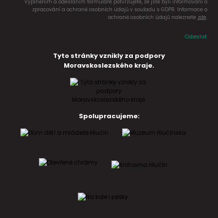
Vyplněním a odesláním formuláře potvrzujete, že jste byli informováni o
zpracování a ochraně osobních údajů v souladu s GDPR. Informace o
ochraně osobních údajů naleznete
zde
.
Odeslat
Tyto stránky vznikly za podpory
Moravskoslezského kraje.
Spolupracujeme: